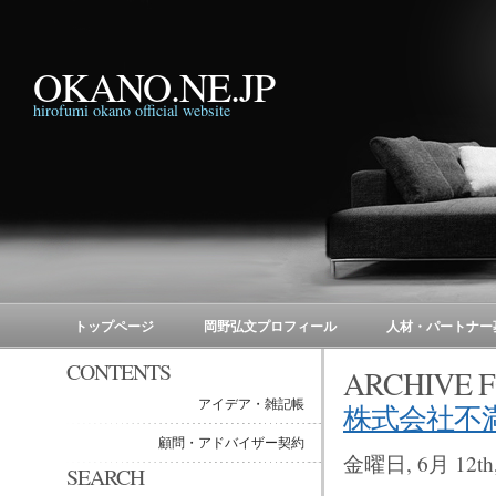
OKANO.NE.JP
hirofumi okano official website
トップページ
岡野弘文プロフィール
人材・パートナー
CONTENTS
ARCHIVE
アイデア・雑記帳
株式会社不
顧問・アドバイザー契約
金曜日, 6月 12th,
SEARCH