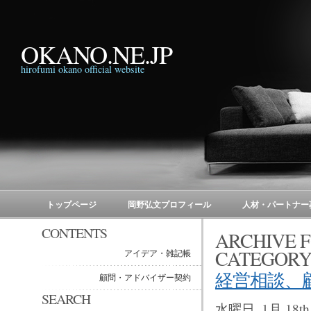
OKANO.NE.JP
hirofumi okano official website
トップページ
岡野弘文プロフィール
人材・パートナー
CONTENTS
ARCHIVE
CATEGOR
アイデア・雑記帳
経営相談、
顧問・アドバイザー契約
SEARCH
水曜日, 1月 18th,